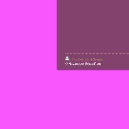
Druckversion
|
Sitemap
© Havaneser-BrittasRanch