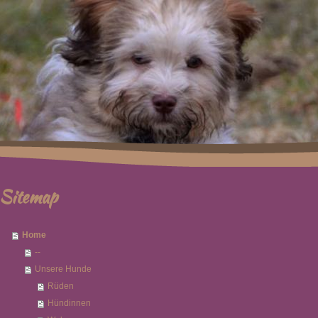
Sitemap
Home
--
Unsere Hunde
Rüden
Hündinnen