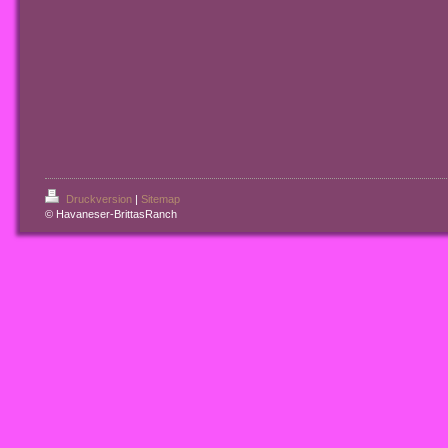
Druckversion
|
Sitemap
© Havaneser-BrittasRanch